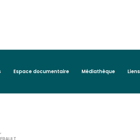
s
Espace documentaire
Médiathèque
Liens
lt
h,
HERAULT