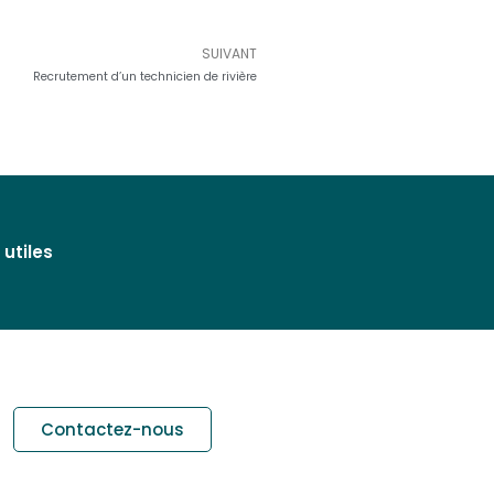
SUIVANT
Suivant
Recrutement d’un technicien de rivière
 utiles
Contactez-nous