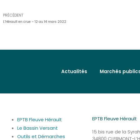
PRÉCÉDENT
Précédent
L’Hérault en crue – 12 au 14 mars 2022
Actualités
Marchés public
EPTB Fleuve Hérau
EPTB Fleuve Hérault
Le Bassin Versant
15 bis rue de la Syra
Outils et Démarches
34800 CLERMONT-L’